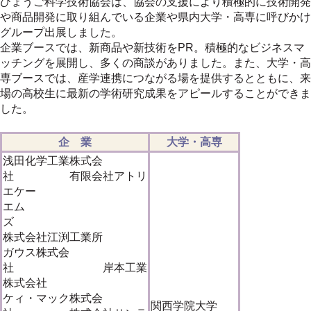
ひょうご科学技術協会は、協会の支援により積極的に技術開発
や商品開発に取り組んでいる企業や県内大学・高専に呼びかけ
グループ出展しました。
企業ブースでは、新商品や新技術をPR。積極的なビジネスマ
ッチングを展開し、多くの商談がありました。また、大学・高
専ブースでは、産学連携につながる場を提供するとともに、来
場の高校生に最新の学術研究成果をアピールすることができま
した。
企 業
大学・高専
浅田化学工業株式会
社 有限会社アトリ
エケー
エム
ズ
株式会社江渕工業所
ガウス株式会
社 岸本工業
株式会社
ケィ・マック株式会
関西学院大学