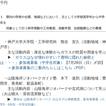
千円
１ 県内の学校や企業、地域などにおいて、主として小学校高学年から中学
生を
対象として行う科学実験や工作教室、体験学習、自然観察などの事業
・
神戸大学大学院・工学研究科 熊谷 宜久（活動地域：神
戸市）
主な活動内容：身近な体験からガラスの性質や用途を学ぶ
▶
「ガラスはなぜ壊れやすい？透明に隠れた秘密と
は・・・」参加者募集（中学生対象）
【7月26日（日）〆切】
⇀
参加者募集のご案内ちらしはこちら（PDF）
・
山陰海岸ジオパークガイド塾
木下 道則（活動地域：豊
岡市、香美町、新温泉町）
主な活動内容：山陰海岸ジオパークや玄武洞について学ぶ
（火山噴火・溶岩流実験など）
▶
「夏休み 山陰海岸ジオパーク 火山モデル体験教室」参加者募集（小
学5・6年生・中学生対象）