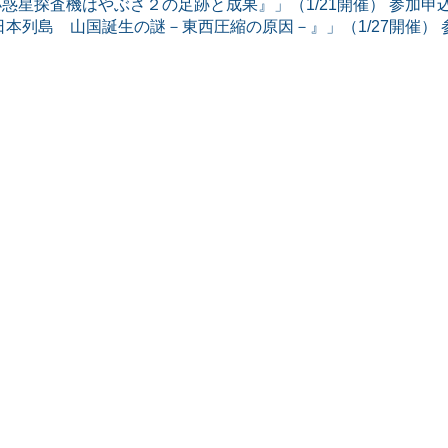
惑星探査機はやぶさ２の足跡と成果』」（1/21開催） 参加申
日本列島 山国誕生の謎－東西圧縮の原因－』」（1/27開催） 