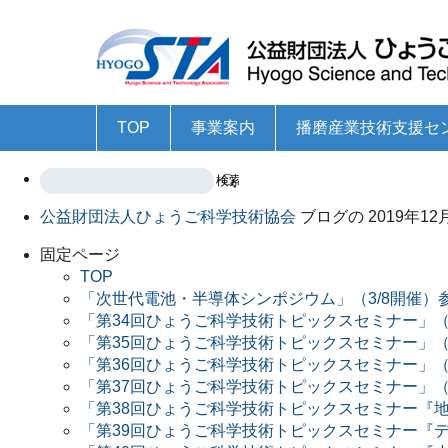
TOP
事業案内
播磨産業技術支援セ
科学技術の総合的な振興
科学技術の普及・啓発
地域産業の技術開発力の強化・育成
ひょうご研究機関メーリングリスト
科学技術関連リンク集
播磨産業技術支援センタ
技術指導事業
技術高度化研究開発支援
成長産業育成事業のため
ものづくり支援センター
産学官連携コーディネー
企業・大学院連携研究事
ものづくり共創セミナー
中小企業交流団体等への
公益財団法人ひょうご科学技術協会
ブログの 2019年
（旧COEプログラム）等
固定ページ
TOP
「次世代電池・半導体シンポジウム」（3/8開催）
「第34回ひょうご科学技術トピックスセミナー」（
「第35回ひょうご科学技術トピックスセミナー」（1
「第36回ひょうご科学技術トピックスセミナー」（
「第37回ひょうご科学技術トピックスセミナー」（1
「第38回ひょうご科学技術トピックスセミナー『地
「第39回ひょうご科学技術トピックスセミナー『デ