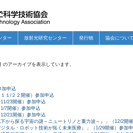
ンター
放射光研究センター
発行物
協会につい
ーとは
助成事業
の研究開発支援事業
事業
トの推進
業
支援事業
大学等研究者シーズリンク集
学術研究助成事業
高専ロボコンの支援
ひょうご科学技術トピックスセミナー
国際フロンティア産業メッセ
サイエンスボランティア支援事業
青少年のための科学の祭典
播磨産業技術支援センターとは
技術指導事業
技術高度化研究開発支援助成事業
成長産業育成事業のための研究開発支援事業
ものづくり支援センター事業
産学官連携コーディネートの推進
企業・大学院連携研究事業
ものづくり共創セミナー
中小企業交流団体等への支援事業
播磨産業技術情報
ひょうごサイエンス
協会パンフレット
理事長対談集
播磨ものづくり企業名鑑
理事長挨拶
概要・沿革
役員
定款
事業計画・収支
事業報告・決算
12月 のアーカイブを表示しています。
への参画
（旧COEプログラム）等への参画
参加申込
１１/２２開催）参加申込
1/23開催）参加申込
1/7開催）参加申込
2/21開催）参加申込
下から探る宇宙の謎～ニュートリノと重力波～』」（12/2開
ジタル・ロボット技術が拓く未来医療』」（1/29開催）参加