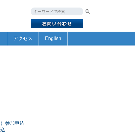
て
アクセス
English
予算
書
HyogoSTA Profile
Academic Research Grant Project
催）参加申込
申込