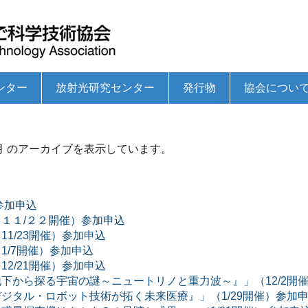
ンター
放射光研究センター
発行物
協会につい
ーとは
助成事業
の研究開発支援事業
事業
トの推進
業
支援事業
大学等研究者シーズリンク集
学術研究助成事業
高専ロボコンの支援
ひょうご科学技術トピックスセミナー
国際フロンティア産業メッセ
サイエンスボランティア支援事業
青少年のための科学の祭典
播磨産業技術支援センターとは
技術指導事業
技術高度化研究開発支援助成事業
成長産業育成事業のための研究開発支援事業
ものづくり支援センター事業
産学官連携コーディネートの推進
企業・大学院連携研究事業
ものづくり共創セミナー
中小企業交流団体等への支援事業
播磨産業技術情報
ひょうごサイエンス
協会パンフレット
理事長対談集
播磨ものづくり企業名鑑
理事長挨拶
概要・沿革
役員
定款
事業計画・収支
事業報告・決算
12月 のアーカイブを表示しています。
への参画
（旧COEプログラム）等への参画
参加申込
１１/２２開催）参加申込
1/23開催）参加申込
1/7開催）参加申込
2/21開催）参加申込
下から探る宇宙の謎～ニュートリノと重力波～』」（12/2開
ジタル・ロボット技術が拓く未来医療』」（1/29開催）参加