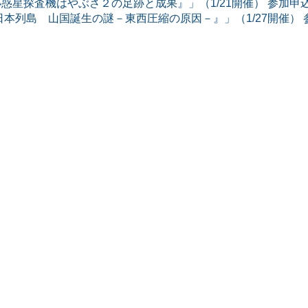
惑星探査機はやぶさ２の足跡と成果』」（1/21開催） 参加申
日本列島 山国誕生の謎－東西圧縮の原因－』」（1/27開催） 