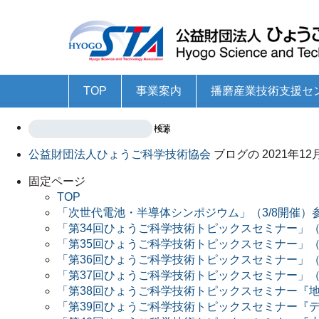
TOP
事業案内
播磨産業技術支援セ
科学技術の総合的な振興
科学技術の普及・啓発
地域産業の技術開発力の強化・育成
ひょうご研究機関メーリングリスト
科学技術関連リンク集
播磨産業技術支援センタ
技術指導事業
技術高度化研究開発支援
成長産業育成事業のため
ものづくり支援センター
産学官連携コーディネー
企業・大学院連携研究事
ものづくり共創セミナー
中小企業交流団体等への
公益財団法人ひょうご科学技術協会
ブログの 2021年
（旧COEプログラム）等
固定ページ
TOP
「次世代電池・半導体シンポジウム」（3/8開催）
「第34回ひょうご科学技術トピックスセミナー」（
「第35回ひょうご科学技術トピックスセミナー」（1
「第36回ひょうご科学技術トピックスセミナー」（
「第37回ひょうご科学技術トピックスセミナー」（1
「第38回ひょうご科学技術トピックスセミナー『地
「第39回ひょうご科学技術トピックスセミナー『デ