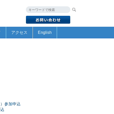
て
アクセス
English
予算
書
HyogoSTA Profile
Academic Research Grant Project
催）参加申込
申込