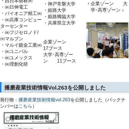
・西日本衛材㈱
↑
企業ゾーン 大
・神戸常磐大学
・㈱日伸電工
学･高専ゾーン
↓
・姫路大学
・パイオニア精工㈱
・姫路獨協大学
・㈱兵庫コンピュー
・兵庫県立大学
ターセンター
・㈱フジセロノド/
㈲マルブン
企業ゾーン
・マルイ鍍金工業㈱
17ブース
・㈱ユニバル
大学･高専ゾー
・㈱ユメックス
ン 11ブース
・㈱理創化研
播磨産業技術情報Vol.263を公開しました
発行物：
播磨産業技術情報vol.263
を公開しました（バックナ
ンバーは
こちら
）