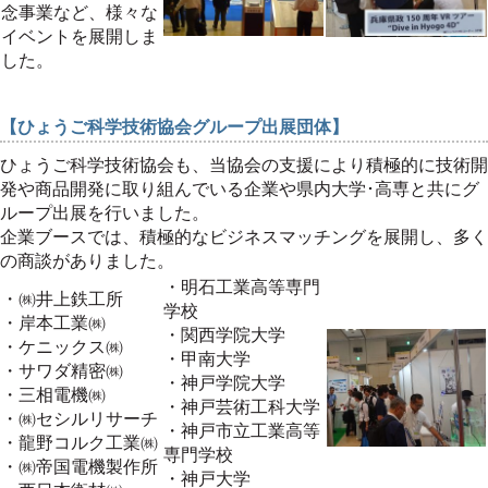
念事業など、様々な
イベントを展開しま
した。
【ひょうご科学技術協会グループ出展団体】
ひょうご科学技術協会も、当協会の支援により積極的に技術開
発や商品開発に取り組んでいる企業や県内大学･高専と共にグ
ループ出展を行いました。
企業ブースでは、積極的なビジネスマッチングを展開し、多く
の商談がありました。
・明石工業高等専門
・㈱井上鉄工所
学校
・岸本工業㈱
・関西学院大学
・ケニックス㈱
・甲南大学
・サワダ精密㈱
・神戸学院大学
・三相電機㈱
・神戸芸術工科大学
・㈱セシルリサーチ
・神戸市立工業高等
・龍野コルク工業㈱
専門学校
・㈱帝国電機製作所
・神戸大学