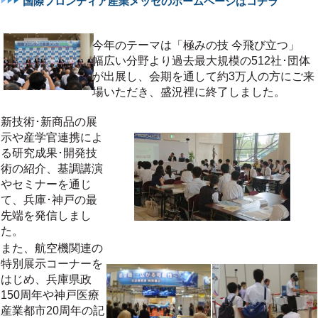
国際フロンティア産業メッセのホームページはコチラ
今年のテーマは「極みの技 今飛び立つ」
幅広い分野より過去最大規模の512社･団体
が出展し、会期を通して約3万人の方にご来
場いただき、盛況裡に終了しました。
新技術･新商品の展
示や産学官連携によ
る研究成果･開発技
術の紹介、基調講演
やセミナーを通じ
て、兵庫･神戸の最
先端を発信しまし
た。
また、航空機関連の
特別展示コーナーを
はじめ、兵庫県政
150周年や神戸医療
産業都市20周年の記