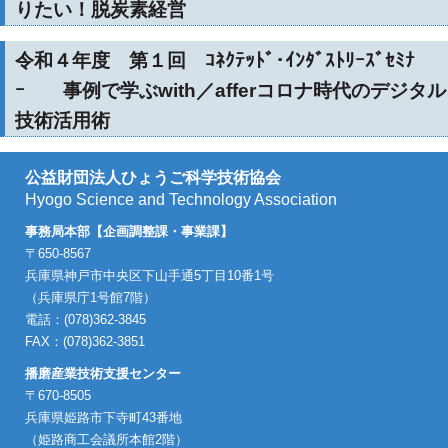
りたい！脱炭素経営
令和４年度 第１回 ｺﾈｸﾃｯﾄﾞ･ｲﾝﾀﾞｽﾄﾘｰｽﾞｾﾐﾅ
ｰ 事例で学ぶwith／afferコロナ時代のデジタル
技術活用術
公益財団法人ひょうご科学技術協会
Hyogo Science and Technology Association
事務局本部【企画調整課・事業課】
〒650-8567
兵庫県神戸市中央区下山手通5丁目10番1号
（兵庫県庁1号館7階）
電話：(078)362-3845
FAX：(078)362-3851
播磨産業技術支援センター
〒670-8505
兵庫県姫路市下寺町43番地
（姫路商工会議所本館2階）