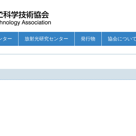
ンター
放射光研究センター
発行物
協会につい
ーとは
助成事業
の研究開発支援事業
事業
トの推進
業
支援事業
大学等研究者シーズリンク集
学術研究助成事業
高専ロボコンの支援
ひょうご科学技術トピックスセミナー
国際フロンティア産業メッセ
サイエンスボランティア支援事業
青少年のための科学の祭典
播磨産業技術支援センターとは
技術指導事業
技術高度化研究開発支援助成事業
成長産業育成事業のための研究開発支援事業
ものづくり支援センター事業
産学官連携コーディネートの推進
企業・大学院連携研究事業
ものづくり共創セミナー
中小企業交流団体等への支援事業
播磨産業技術情報
ひょうごサイエンス
協会パンフレット
理事長対談集
播磨ものづくり企業名鑑
理事長挨拶
概要・沿革
役員
定款
事業計画・収支
事業報告・決算
への参画
（旧COEプログラム）等への参画