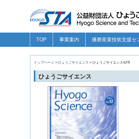
TOP
事業案内
播磨産業技術支援セ
科学技術の総合的な振興
科学技術の普及・啓発
地域産業の技術開発力の強化・育成
ひょうご研究機関メーリングリスト
科学技術関連リンク集
播磨産業技術支援センタ
技術指導事業
技術高度化研究開発支援
成長産業育成事業のため
ものづくり支援センター
産学官連携コーディネー
企業・大学院連携研究事
ものづくり共創セミナー
中小企業交流団体等への
トップページ
>
ひょうごサイエンス
> ひょうごサイエンス42号
（旧COEプログラム）等
ひょうごサイエンス