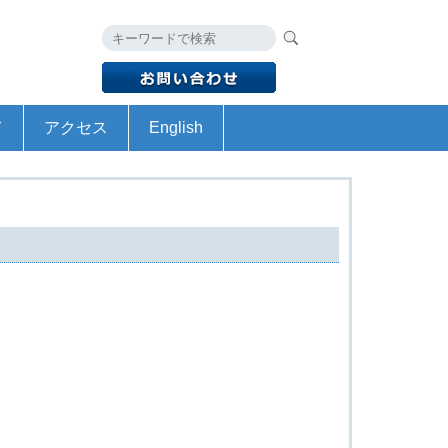
て
アクセス
English
予算
書
HyogoSTA Profile
Academic Research Grant Project