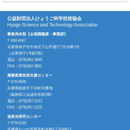
公益財団法人ひょうご科学技術協会
Hyogo Science and Technology Association
事務局本部【企画調整課・事業課】
〒650-8567
兵庫県神戸市中央区下山手通5丁目10番1号
（兵庫県庁1号館7階）
電話：(078)362-3845
FAX：(078)362-3851
播磨産業技術支援センター
〒670-8505
兵庫県姫路市下寺町43番地
（姫路商工会議所本館2階）
電話：(079)287-1212
FAX：(079)287-1220
放射光研究センター
〒679-5165
兵庫県たつの市新宮町光都1丁目490-2