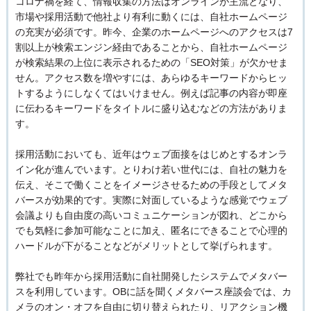
コロナ禍を経て、情報収集の方法はオンラインが主流となり、
市場や採用活動で他社より有利に動くには、自社ホームページ
の充実が必須です。昨今、企業のホームページへのアクセスは7
割以上が検索エンジン経由であることから、自社ホームページ
が検索結果の上位に表示されるための「SEO対策」が欠かせま
せん。アクセス数を増やすには、あらゆるキーワードからヒッ
トするようにしなくてはいけません。例えば記事の内容が即座
に伝わるキーワードをタイトルに盛り込むなどの方法がありま
す。
採用活動においても、近年はウェブ面接をはじめとするオンラ
イン化が進んでいます。とりわけ若い世代には、自社の魅力を
伝え、そこで働くことをイメージさせるための手段としてメタ
バースが効果的です。実際に対面しているような感覚でウェブ
会議よりも自由度の高いコミュニケーションが図れ、どこから
でも気軽に参加可能なことに加え、匿名にできることで心理的
ハードルが下がることなどがメリットとして挙げられます。
弊社でも昨年から採用活動に自社開発したシステムでメタバー
スを利用しています。OBに話を聞くメタバース座談会では、カ
メラのオン・オフを自由に切り替えられたり、リアクション機