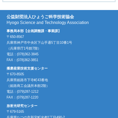
公益財団法人ひょうご科学技術協会
Hyogo Science and Technology Association
事務局本部【企画調整課・事業課】
〒650-8567
兵庫県神戸市中央区下山手通5丁目10番1号
（兵庫県庁1号館7階）
電話：(078)362-3845
FAX：(078)362-3851
播磨産業技術支援センター
〒670-8505
兵庫県姫路市下寺町43番地
（姫路商工会議所本館2階）
電話：(079)287-1212
FAX：(079)287-1220
放射光研究センター
〒679-5165
兵庫県たつの市新宮町光都1丁目490-2