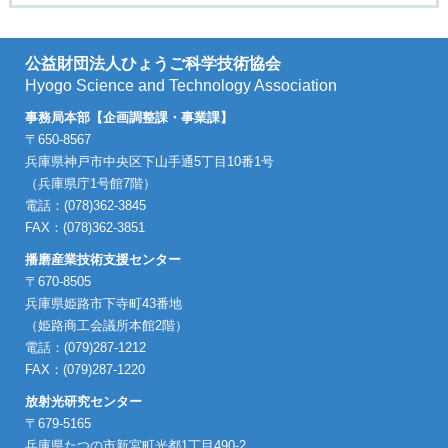
公益財団法人ひょうご科学技術協会
Hyogo Science and Technology Association
事務局本部【企画調整課・事業課】
〒650-8567
兵庫県神戸市中央区下山手通5丁目10番1号
（兵庫県庁1号館7階）
電話：(078)362-3845
FAX：(078)362-3851
播磨産業技術支援センター
〒670-8505
兵庫県姫路市下寺町43番地
（姫路商工会議所本館2階）
電話：(079)287-1212
FAX：(079)287-1220
放射光研究センター
〒679-5165
兵庫県たつの市新宮町光都1丁目490-2