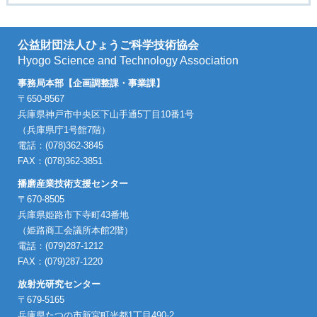
公益財団法人ひょうご科学技術協会
Hyogo Science and Technology Association
事務局本部【企画調整課・事業課】
〒650-8567
兵庫県神戸市中央区下山手通5丁目10番1号
（兵庫県庁1号館7階）
電話：(078)362-3845
FAX：(078)362-3851
播磨産業技術支援センター
〒670-8505
兵庫県姫路市下寺町43番地
（姫路商工会議所本館2階）
電話：(079)287-1212
FAX：(079)287-1220
放射光研究センター
〒679-5165
兵庫県たつの市新宮町光都1丁目490-2